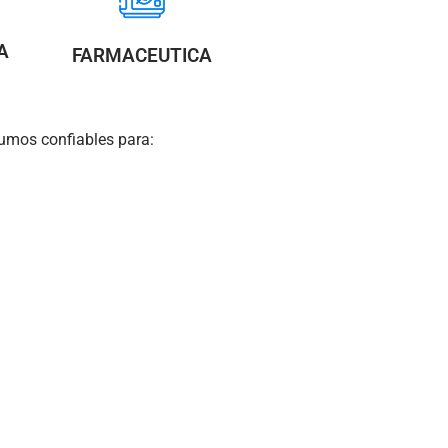
A
FARMACEUTICA
umos confiables para: