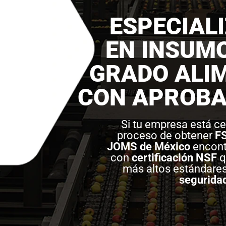
ESPECIAL
EN INSUM
GRADO ALIM
CON APROBA
Si tu empresa está ce
proceso de obtener
F
JOMS de México
encont
con
certificación NSF
q
más altos estándare
segurida