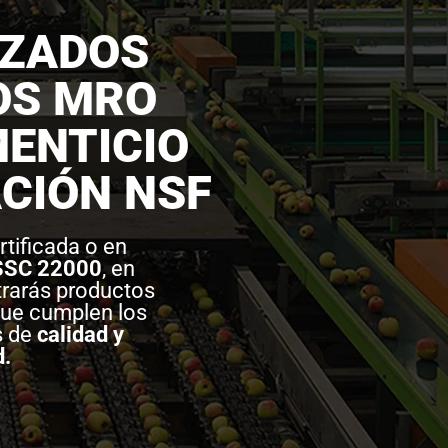
IZADOS
OS MRO
ENTICIO
CIÓN NSF
rtificada o en
SSC 22000
, en
rarás productos
ue cumplen los
s de
calidad y
d.